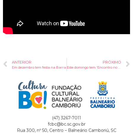
ANTERIOR
PRÓXIMO
Em dezembro tem festa na Barra
Este domingo tem 'Encontro no Quilombo' com Catumbi e Maracatu
(47) 3267-7011
fcbc@bc.sc.gov.br
Rua 300, nº 50, Centro – Balneário Camboriú, SC