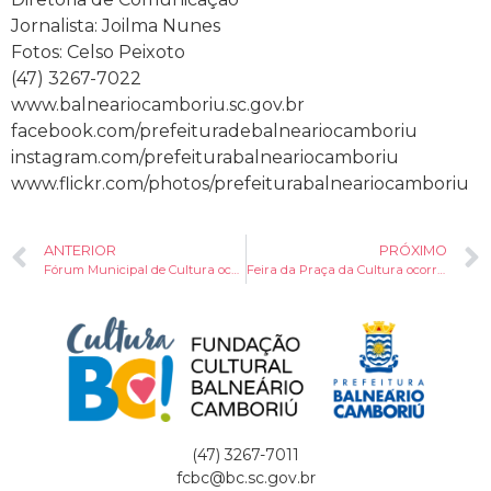
Jornalista: Joilma Nunes
Fotos: Celso Peixoto
(47) 3267-7022
www.balneariocamboriu.sc.gov.br
facebook.com/prefeituradebalneariocamboriu
instagram.com/prefeiturabalneariocamboriu
www.flickr.com/photos/prefeiturabalneariocamboriu
ANTERIOR
PRÓXIMO
Fórum Municipal de Cultura ocorre neste domingo
Feira da Praça da Cultura ocorrerá durante o feriadão
(47) 3267-7011
fcbc@bc.sc.gov.br