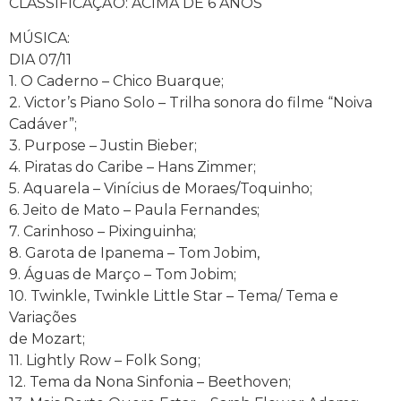
CLASSIFICAÇÃO: ACIMA DE 6 ANOS
MÚSICA:
DIA 07/11
1. O Caderno – Chico Buarque;
2. Victor’s Piano Solo – Trilha sonora do filme “Noiva
Cadáver”;
3. Purpose – Justin Bieber;
4. Piratas do Caribe – Hans Zimmer;
5. Aquarela – Vinícius de Moraes/Toquinho;
6. Jeito de Mato – Paula Fernandes;
7. Carinhoso – Pixinguinha;
8. Garota de Ipanema – Tom Jobim,
9. Águas de Março – Tom Jobim;
10. Twinkle, Twinkle Little Star – Tema/ Tema e
Variações
de Mozart;
11. Lightly Row – Folk Song;
12. Tema da Nona Sinfonia – Beethoven;