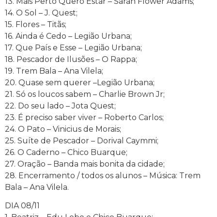
13. Mais Perto Quero Estar – Sarah Flower Adams;
14. O Sol – J. Quest;
15. Flores – Titãs;
16. Ainda é Cedo – Legião Urbana;
17. Que País e Esse – Legião Urbana;
18. Pescador de Ilusões – O Rappa;
19. Trem Bala – Ana Vilela;
20. Quase sem querer –Legião Urbana;
21. Só os loucos sabem – Charlie Brown Jr;
22. Do seu lado – Jota Quest;
23. É preciso saber viver – Roberto Carlos;
24. O Pato – Vinicius de Morais;
25. Suíte de Pescador – Dorival Caymmi;
26. O Caderno – Chico Buarque;
27. Oração – Banda mais bonita da cidade;
28. Encerramento / todos os alunos – Música: Trem
Bala – Ana Vilela.
DIA 08/11