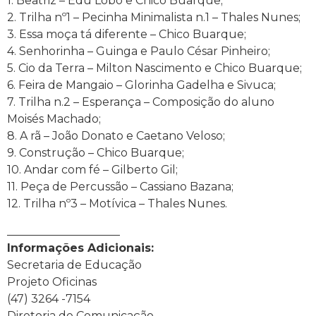
1. Beatriz – Edu Lobo e Chico Buarque;
2. Trilha nº1 – Pecinha Minimalista n.1 – Thales Nunes;
3. Essa moça tá diferente – Chico Buarque;
4. Senhorinha – Guinga e Paulo César Pinheiro;
5. Cio da Terra – Milton Nascimento e Chico Buarque;
6. Feira de Mangaio – Glorinha Gadelha e Sivuca;
7. Trilha n.2 – Esperança – Composição do aluno
Moisés Machado;
8. A rã – João Donato e Caetano Veloso;
9. Construção – Chico Buarque;
10. Andar com fé – Gilberto Gil;
11. Peça de Percussão – Cassiano Bazana;
12. Trilha nº3 – Motívica – Thales Nunes.
____________________
Informações Adicionais:
Secretaria de Educação
Projeto Oficinas
(47) 3264 -7154
Diretoria de Comunicação