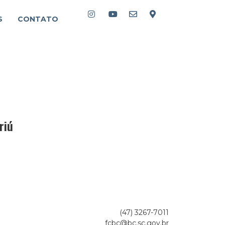
S
CONTATO
riú
(47) 3267-7011
fcbc@bc.sc.gov.br