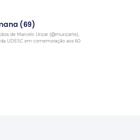
mana (69)
bra de Marcelo Urizar (@murizarte),
as da UDESC em comemoração aos 60