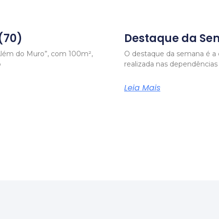
(70)
Destaque da Se
Além do Muro”, com 100m²,
O destaque da semana é a o
o
realizada nas dependênci
Leia Mais