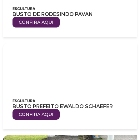
ESCULTURA
BUSTO DE RODESINDO PAVAN
CONFIRA AQUI
ESCULTURA
BUSTO PREFEITO EWALDO SCHAEFER
CONFIRA AQUI