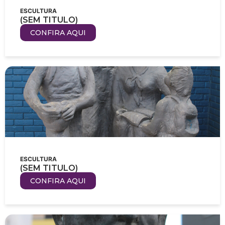
ESCULTURA
(SEM TITULO)
CONFIRA AQUI
ESCULTURA
(SEM TITULO)
CONFIRA AQUI