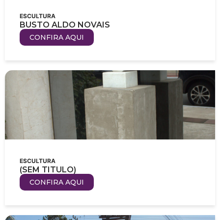
ESCULTURA
BUSTO ALDO NOVAIS
CONFIRA AQUI
ESCULTURA
(SEM TITULO)
CONFIRA AQUI