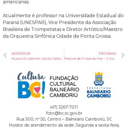
americanas.
Atualmente é professor na Universidade Estadual do
Paraná (UNESPAR), Vice Presidente da Associação
Brasileira de Trompetistas e Diretor Artístico/Maestro
da Orquestra Sinfônica Cidade de Ponta Grossa.
ANTERIOR
PRÓXIMO
Música Erudita em Santa Catarina – Orquestra de Cordas da Ilha
Festival de Frutos do Mar – 5, 6 e 7 de dezembro na Barra
(47) 3267-7011
fcbc@bc.sc.gov.br
Rua 300, nº 50, Centro – Balneário Camboriú, SC
Horário de atendimento da sede: Segunda a sexta-feira,