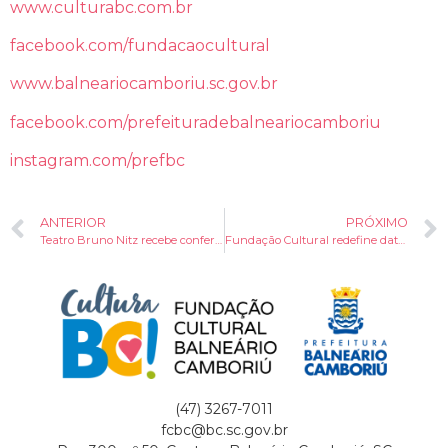
www.culturabc.com.br
facebook.com/fundacaocultural
www.balneariocamboriu.sc.gov.br
facebook.com/prefeituradebalneariocamboriu
instagram.com/prefbc
ANTERIOR
PRÓXIMO
Teatro Bruno Nitz recebe conferência Life Share e mostra Cine Wedding nesta terça (15)
Fundação Cultural redefine data da Mostra de Teatro de Balneário Camboriú
(47) 3267-7011
fcbc@bc.sc.gov.br