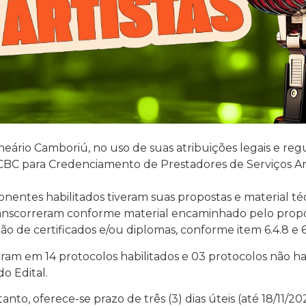
ário Camboriú, no uso de suas atribuições legais e reg
CBC para Credenciamento de Prestadores de Serviços Artí
entes habilitados tiveram suas propostas e material téc
s transcorreram conforme material encaminhado pelo pr
 de certificados e/ou diplomas, conforme item 6.4.8 e 6.5
ram em 14 protocolos habilitados e 03 protocolos não hab
do Edital.
anto, oferece-se prazo de três (3) dias úteis (até 18/11/20