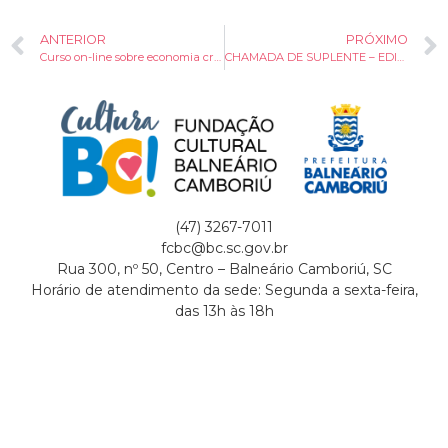
ANTERIOR
PRÓXIMO
Curso on-line sobre economia criativa começa nesta quarta-feira
CHAMADA DE SUPLENTE – EDITAL nº007-2025 DE PERMISSÃO DE USO DOS ESPAÇOS PÚBLICO DA VILA DO ARTESANATO
(47) 3267-7011
fcbc@bc.sc.gov.br
Rua 300, nº 50, Centro – Balneário Camboriú, SC
Horário de atendimento da sede: Segunda a sexta-feira,
das 13h às 18h