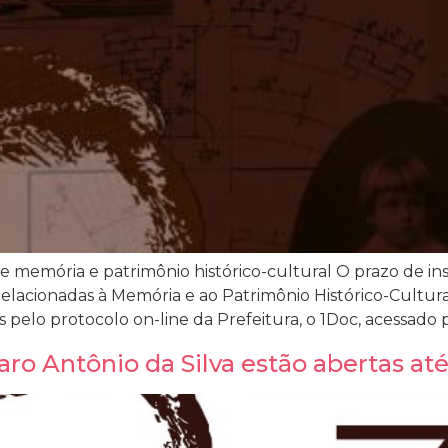
e memória e patrimônio histórico-cultural O prazo de in
Relacionadas à Memória e ao Patrimônio Histórico-Cultur
tas pelo protocolo on-line da Prefeitura, o 1Doc, acessado 
aro Antônio da Silva estão abertas at