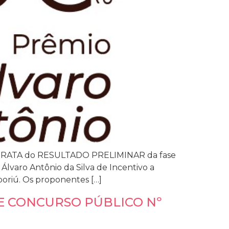
co ERRATA do RESULTADO PRELIMINAR da fase
lvaro Antônio da Silva de Incentivo a
boriú. Os proponentes […]
E CONCURSO PÚBLICO Nº