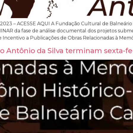
3 – ACESSE AQUI A Fundação Cultural de Balneário Ca
NAR da fase de análise documental dos projetos submet
e Incentivo a Publicações de Obras Relacionadas à Memór
o Antônio da Silva terminam sexta-fe