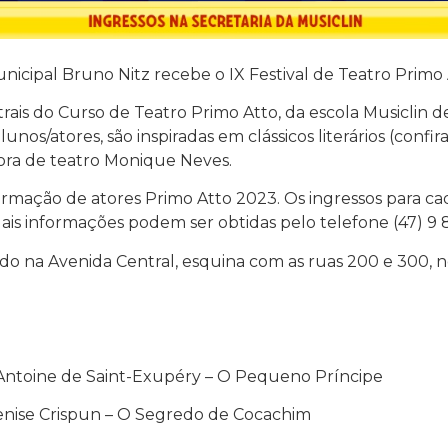
icipal Bruno Nitz recebe o IX Festival de Teatro Primo At
ais do Curso de Teatro Primo Atto, da escola Musiclin d
os/atores, são inspiradas em clássicos literários (confira
sora de teatro Monique Neves.
mação de atores Primo Atto 2023. Os ingressos para cad
 Mais informações podem ser obtidas pelo telefone (47) 9
ado na Avenida Central, esquina com as ruas 200 e 300, 
e Antoine de Saint-Exupéry – O Pequeno Príncipe
Denise Crispun – O Segredo de Cocachim