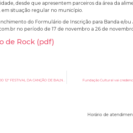
cidade, desde que apresentem parceiros da área da alime
, em situação regular no município.
reenchimento do Formulário de Inscrição para Banda e/ou 
.com.br no período de 17 de novembro a 26 de novembr
o de Rock (pdf)
PORTARIA nº 020/2023 FCBC de 17 de novembro de 2023 DO 12º FESTIVAL DA CANÇÃO DE BALNEÁRIO CAMBORIÚ
Fundação Cultural vai credenci
Horário de atendiment