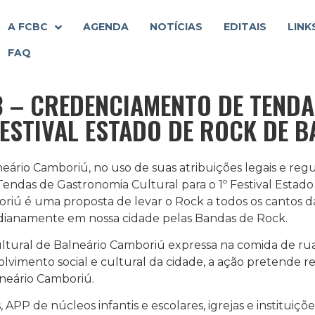
A FCBC
AGENDA
NOTÍCIAS
EDITAIS
LINK
FAQ
23 – CREDENCIAMENTO DE TEND
FESTIVAL ESTADO DE ROCK DE 
ário Camboriú, no uso de suas atribuições legais e regu
endas de Gastronomia Cultural para o 1º Festival Estado
riú é uma proposta de levar o Rock a todos os cantos da
tidianamente em nossa cidade pelas Bandas de Rock.
cultural de Balneário Camboriú expressa na comida de rua
vimento social e cultural da cidade, a ação pretende r
lneário Camboriú.
, APP de núcleos infantis e escolares, igrejas e institu