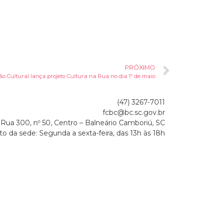
PRÓXIMO
o Cultural lança projeto Cultura na Rua no dia 1º de maio
(47) 3267-7011
fcbc@bc.sc.gov.br
Rua 300, nº 50, Centro – Balneário Camboriú, SC
o da sede: Segunda a sexta-feira, das 13h às 18h