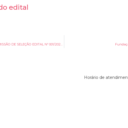
o edital
PORTARIA nº 007/2025/FCBC de 28 de abril de 2025 – COMISSÃO DE SELEÇÃO EDITAL Nº 001/2025/FCBC/PNAB – Premiação Cultura Viva
Fundaçã
Horário de atendiment