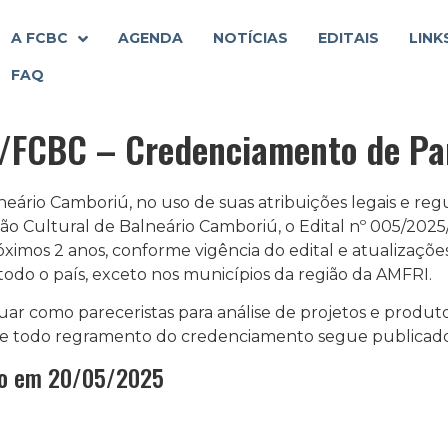
A FCBC
AGENDA
NOTÍCIAS
EDITAIS
LINK
FAQ
/FCBC – Credenciamento de Par
ário Camboriú, no uso de suas atribuições legais e reg
ção Cultural de Balneário Camboriú, o Edital nº 005/20
óximos 2 anos, conforme vigência do edital e atualizações 
 todo o país, exceto nos municípios da região da AMFRI.
uar como pareceristas para análise de projetos e produto
e todo regramento do credenciamento segue publicado 
do em 20/05/2025